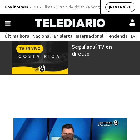
Hoy interesa
OIJ
Clima
Precio del dólar
Rodrigo Chaves
TV EN VIVO
Última hora
Nacional
En alerta
Internacional
Tendencia
Dep
Seguí aquí
TV en
TV EN VIVO
directo