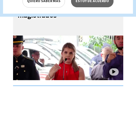
QUIERO SABER MÁS
ESTOY DE ACUERDO
dictadora ante críticas de
magistrados