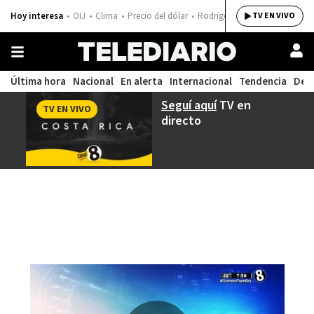
Hoy interesa
OIJ
Clima
Precio del dólar
Rodrigo Chaves
TV EN VIVO
Última hora
Nacional
En alerta
Internacional
Tendencia
Dep
Seguí aquí
TV en
TV EN VIVO
directo