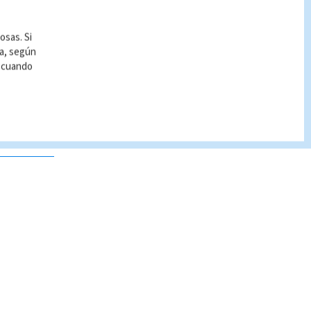
osas. Si
ía, según
r cuando
 no