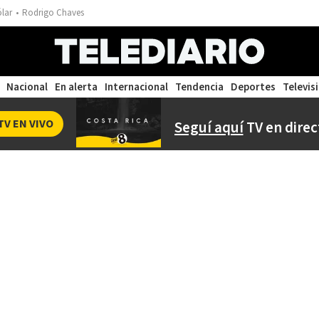
ólar
Rodrigo Chaves
Nacional
En alerta
Internacional
Tendencia
Deportes
Televis
TV EN VIVO
Seguí aquí
TV en direc