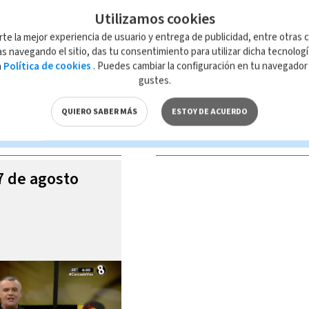
Utilizamos cookies
rte la mejor experiencia de usuario y entrega de publicidad, entre otras c
s navegando el sitio, das tu consentimiento para utilizar dicha tecnolog
a
Política de cookies
. Puedes cambiar la configuración en tu navegado
 de esta página, mismo que es propiedad de TELEDIARIO; su reproducción
gustes.
con las leyes aplicables.
QUIERO SABER MÁS
ESTOY DE ACUERDO
S VIDEOS
07 de agosto