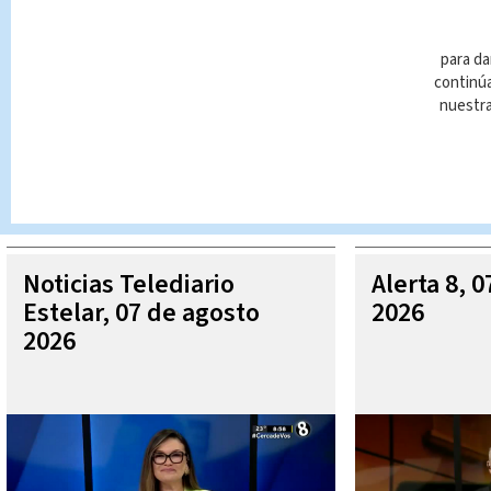
para da
continúa
nuestr
Queda prohibida la reproducción total o parcial del contenido
autorizada constituye una infracción y un delito de conformidad 
MÁ
Noticias Telediario
Alerta 8, 
Estelar, 07 de agosto
2026
2026