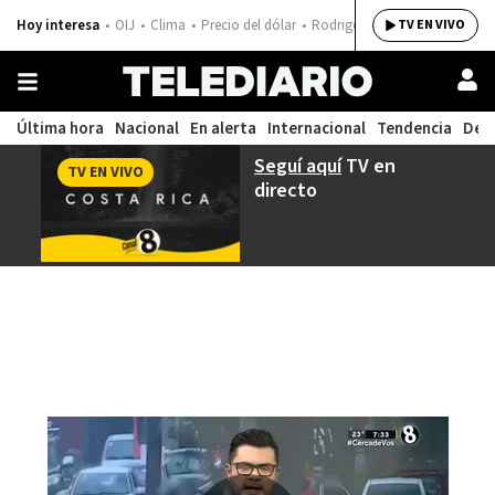
Hoy interesa
OIJ
Clima
Precio del dólar
Rodrigo Chaves
TV EN VIVO
Última hora
Nacional
En alerta
Internacional
Tendencia
Dep
Seguí aquí
TV en
TV EN VIVO
directo