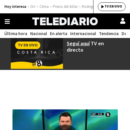
Hoy interesa
OIJ
Clima
Precio del dólar
Rodrigo Chaves
TV EN VIVO
Última hora
Nacional
En alerta
Internacional
Tendencia
Dep
Seguí aquí
TV en
TV EN VIVO
directo