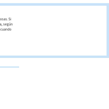
osas. Si
ía, según
r cuando
 no