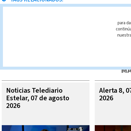
Telediario
noticias
para da
continúa
nuestr
Queda prohibida la reproducción total o parcial del contenido
autorizada constituye una infracción y un delito de conformidad 
MÁ
Noticias Telediario
Alerta 8, 
Estelar, 07 de agosto
2026
2026