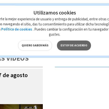
Utilizamos cookies
rte la mejor experiencia de usuario y entrega de publicidad, entre otras c
s navegando el sitio, das tu consentimiento para utilizar dicha tecnolog
a
Política de cookies
. Puedes cambiar la configuración en tu navegado
gustes.
 de esta página, mismo que es propiedad de TELEDIARIO; su reproducción
con las leyes aplicables.
QUIERO SABER MÁS
ESTOY DE ACUERDO
S VIDEOS
07 de agosto