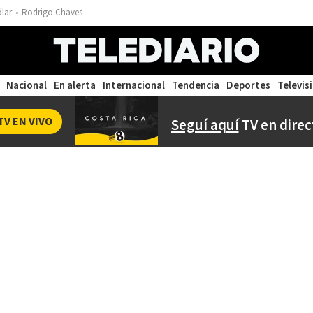
ólar
Rodrigo Chaves
Nacional
En alerta
Internacional
Tendencia
Deportes
Televis
TV EN VIVO
Seguí aquí
TV en direc