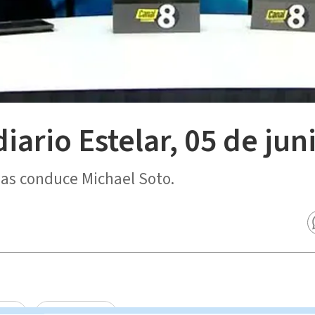
diario Estelar, 05 de jun
ias conduce Michael Soto.
arcía
Ariana Solano