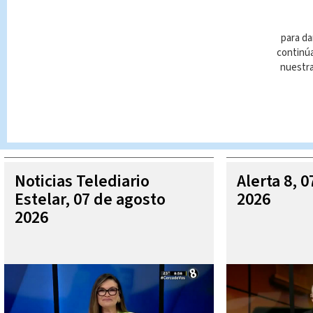
para da
continúa
nuestr
Queda prohibida la reproducción total o parcial del contenido
autorizada constituye una infracción y un delito de conformidad 
MÁ
Noticias Telediario
Alerta 8, 
Estelar, 07 de agosto
2026
2026