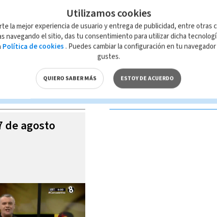
Utilizamos cookies
rte la mejor experiencia de usuario y entrega de publicidad, entre otras c
s navegando el sitio, das tu consentimiento para utilizar dicha tecnolog
a
Política de cookies
. Puedes cambiar la configuración en tu navegado
 de esta página, mismo que es propiedad de TELEDIARIO; su reproducción
gustes.
con las leyes aplicables.
QUIERO SABER MÁS
ESTOY DE ACUERDO
S VIDEOS
07 de agosto