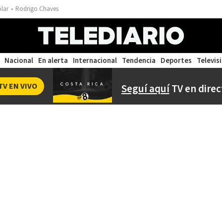
ólar
Rodrigo Chaves
Nacional
En alerta
Internacional
Tendencia
Deportes
Televis
TV EN VIVO
Seguí aquí
TV en direc