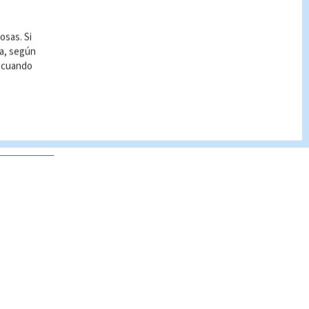
osas. Si
ía, según
r cuando
 no