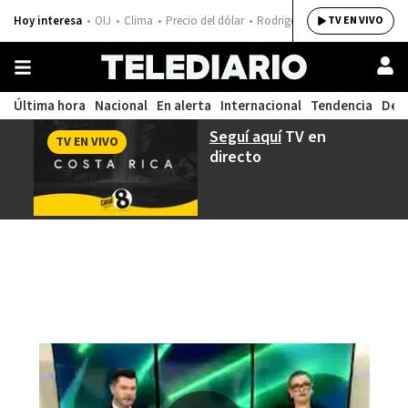
Hoy interesa
OIJ
Clima
Precio del dólar
Rodrigo Chaves
TV EN VIVO
Última hora
Nacional
En alerta
Internacional
Tendencia
Dep
Seguí aquí
TV en
TV EN VIVO
directo