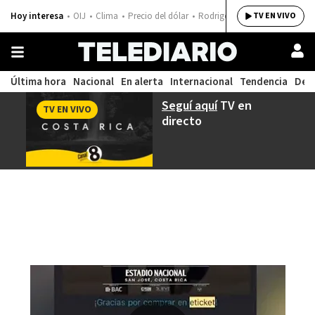
Hoy interesa
OIJ
Clima
Precio del dólar
Rodrigo Chaves
TV EN VIVO
Última hora
Nacional
En alerta
Internacional
Tendencia
Dep
Seguí aquí
TV en
TV EN VIVO
directo