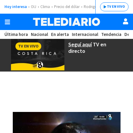
Hoy interesa
OIJ
Clima
Precio del dólar
Rodrigo Chaves
TV EN VIVO
Última hora
Nacional
En alerta
Internacional
Tendencia
Dep
Seguí aquí
TV en
TV EN VIVO
directo