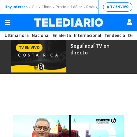
Hoy interesa
OIJ
Clima
Precio del dólar
Rodrigo Chaves
TV EN VIVO
Última hora
Nacional
En alerta
Internacional
Tendencia
Dep
Seguí aquí
TV en
TV EN VIVO
directo