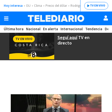
Hoy interesa
OIJ
Clima
Precio del dólar
Rodrigo Chaves
TV EN VIVO
Última hora
Nacional
En alerta
Internacional
Tendencia
Dep
Seguí aquí
TV en
TV EN VIVO
directo