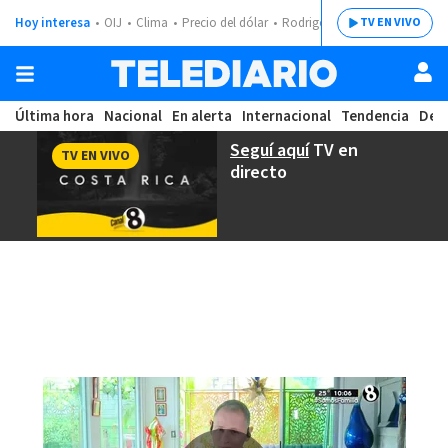
Hoy interesa
OIJ
Clima
Precio del dólar
Rodrigo Chaves
TV EN VIVO
Última hora
Nacional
En alerta
Internacional
Tendencia
Dep
Seguí aquí
TV en
TV EN VIVO
directo