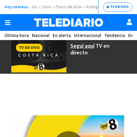
Hoy interesa
OIJ
Clima
Precio del dólar
Rodrigo Chaves
TV EN VIVO
Última hora
Nacional
En alerta
Internacional
Tendencia
Dep
Seguí aquí
TV en
TV EN VIVO
directo