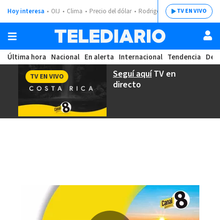
Hoy interesa
OIJ
Clima
Precio del dólar
Rodrigo Chaves
TV EN VIVO
Última hora
Nacional
En alerta
Internacional
Tendencia
Dep
Seguí aquí
TV en
TV EN VIVO
directo