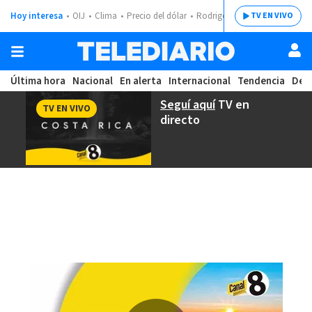
Hoy interesa
OIJ
Clima
Precio del dólar
Rodrigo Chaves
TV EN VIVO
Última hora
Nacional
En alerta
Internacional
Tendencia
Dep
Seguí aquí
TV en
TV EN VIVO
directo