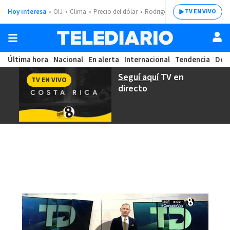
Hoy interesa
OIJ
Clima
Precio del dólar
Rodrigo Chaves
TV EN VIVO
Última hora
Nacional
En alerta
Internacional
Tendencia
Dep
Seguí aquí
TV en
TV EN VIVO
directo