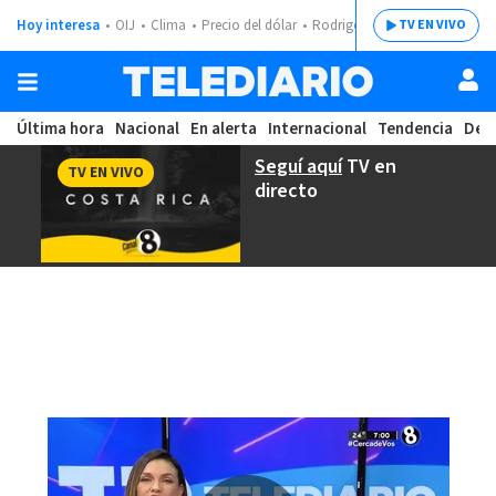
Hoy interesa
OIJ
Clima
Precio del dólar
Rodrigo Chaves
TV EN VIVO
Última hora
Nacional
En alerta
Internacional
Tendencia
Dep
Seguí aquí
TV en
TV EN VIVO
directo