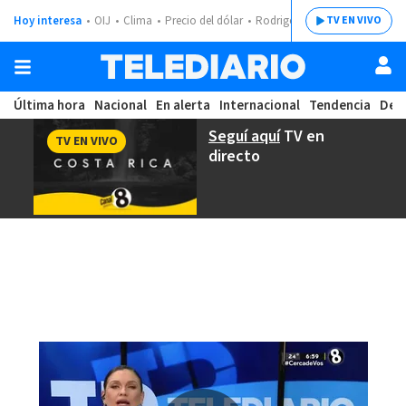
Hoy interesa
OIJ
Clima
Precio del dólar
Rodrigo Chaves
TV EN VIVO
Última hora
Nacional
En alerta
Internacional
Tendencia
Dep
Seguí aquí
TV en
TV EN VIVO
directo