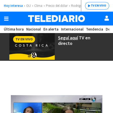
Hoy interesa
OIJ
Clima
Precio del dólar
Rodrigo Chaves
TV EN VIVO
Última hora
Nacional
En alerta
Internacional
Tendencia
Dep
Seguí aquí
TV en
TV EN VIVO
directo