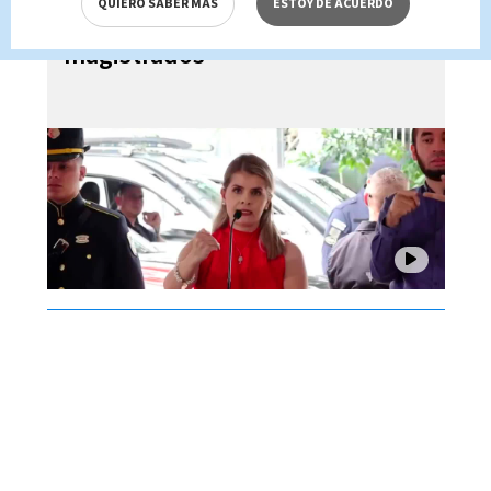
QUIERO SABER MÁS
ESTOY DE ACUERDO
dictadora ante críticas de
magistrados