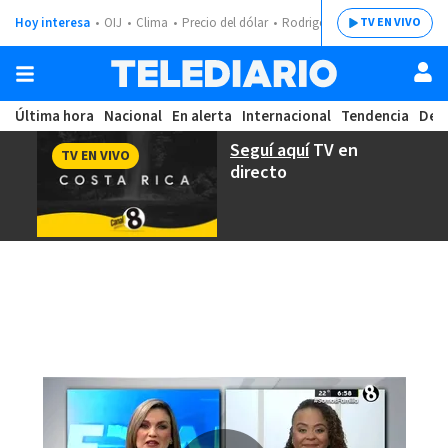
Hoy interesa
OIJ
Clima
Precio del dólar
Rodrigo Chaves
TV EN VIVO
Última hora
Nacional
En alerta
Internacional
Tendencia
Dep
Seguí aquí
TV en
TV EN VIVO
directo