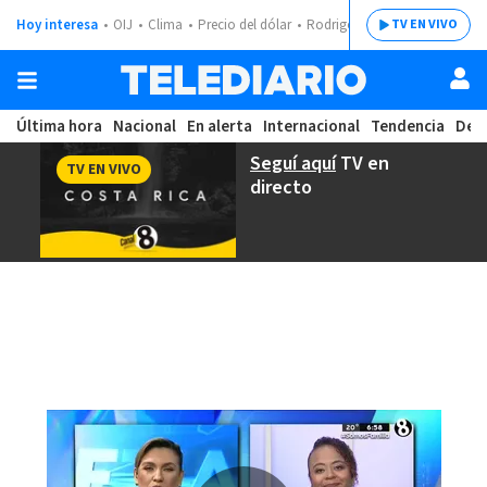
Hoy interesa
OIJ
Clima
Precio del dólar
Rodrigo Chaves
TV EN VIVO
Última hora
Nacional
En alerta
Internacional
Tendencia
Dep
Seguí aquí
TV en
TV EN VIVO
directo