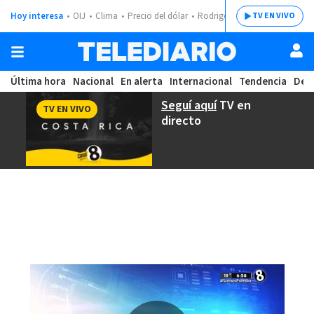
Hoy interesa
OIJ
Clima
Precio del dólar
Rodrigo Chaves
TV EN VIVO
Última hora
Nacional
En alerta
Internacional
Tendencia
Dep
Seguí aquí
TV en
TV EN VIVO
directo