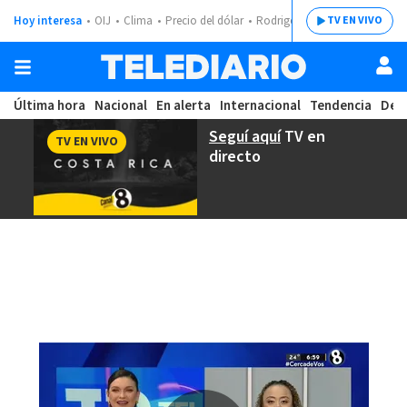
Hoy interesa
OIJ
Clima
Precio del dólar
Rodrigo Chaves
TV EN VIVO
Última hora
Nacional
En alerta
Internacional
Tendencia
Dep
Seguí aquí
TV en
TV EN VIVO
directo