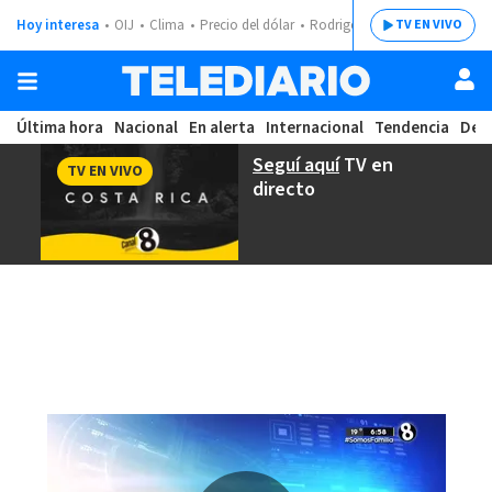
Hoy interesa
OIJ
Clima
Precio del dólar
Rodrigo Chaves
TV EN VIVO
Última hora
Nacional
En alerta
Internacional
Tendencia
Dep
Seguí aquí
TV en
TV EN VIVO
directo