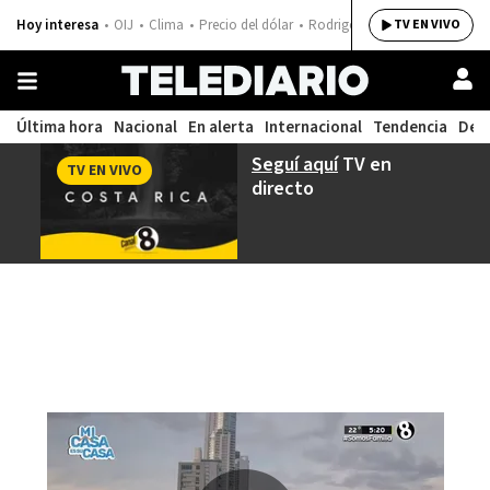
Hoy interesa
OIJ
Clima
Precio del dólar
Rodrigo Chaves
TV EN VIVO
Última hora
Nacional
En alerta
Internacional
Tendencia
Dep
Seguí aquí
TV en
TV EN VIVO
directo