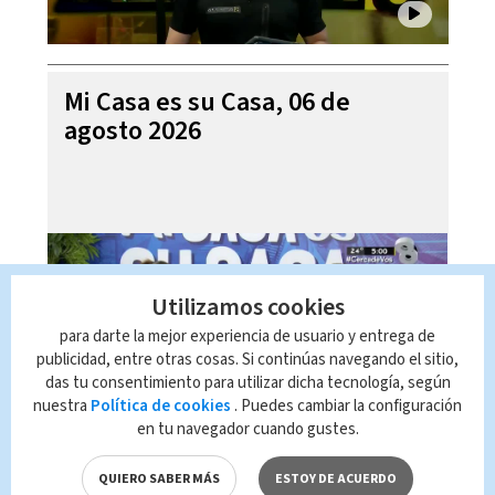
Mi Casa es su Casa, 06 de
agosto 2026
Utilizamos cookies
para darte la mejor experiencia de usuario y entrega de
publicidad, entre otras cosas. Si continúas navegando el sitio,
das tu consentimiento para utilizar dicha tecnología, según
nuestra
Política de cookies
. Puedes cambiar la configuración
en tu navegador cuando gustes.
Telediario En Directo con Paula
Brenes, 06 de agosto 2026
QUIERO SABER MÁS
ESTOY DE ACUERDO