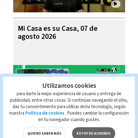
Mi Casa es su Casa, 07 de
agosto 2026
Utilizamos cookies
para darte la mejor experiencia de usuario y entrega de
publicidad, entre otras cosas. Si continúas navegando el sitio,
das tu consentimiento para utilizar dicha tecnología, según
nuestra
Política de cookies
. Puedes cambiar la configuración
en tu navegador cuando gustes.
Telediario En Directo con Paula
Brenes, 07 de agosto 2026
QUIERO SABER MÁS
ESTOY DE ACUERDO