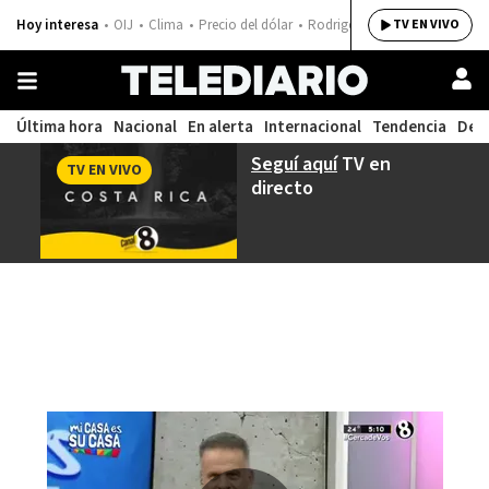
Hoy interesa
OIJ
Clima
Precio del dólar
Rodrigo Chaves
TV EN VIVO
Última hora
Nacional
En alerta
Internacional
Tendencia
Dep
Seguí aquí
TV en
TV EN VIVO
directo