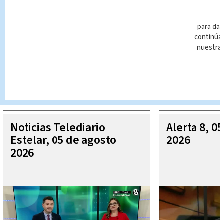
para da
continúa
nuestr
Queda prohibida la reproducción total o parcial del contenido
autorizada constituye una infracción y un delito de conformidad 
MÁ
Noticias Telediario
Alerta 8, 
Estelar, 05 de agosto
2026
2026