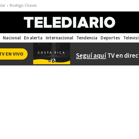
ólar
Rodrigo Chaves
Nacional
En alerta
Internacional
Tendencia
Deportes
Televis
TV EN VIVO
Seguí aquí
TV en direc