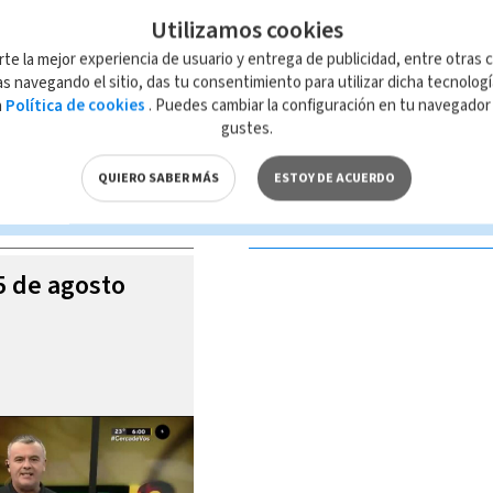
Utilizamos cookies
rte la mejor experiencia de usuario y entrega de publicidad, entre otras c
s navegando el sitio, das tu consentimiento para utilizar dicha tecnolog
a
Política de cookies
. Puedes cambiar la configuración en tu navegado
 de esta página, mismo que es propiedad de TELEDIARIO; su reproducción
gustes.
con las leyes aplicables.
QUIERO SABER MÁS
ESTOY DE ACUERDO
S VIDEOS
05 de agosto