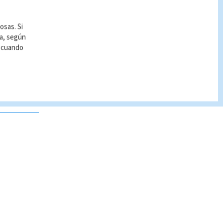
osas. Si
ía, según
r cuando
 no