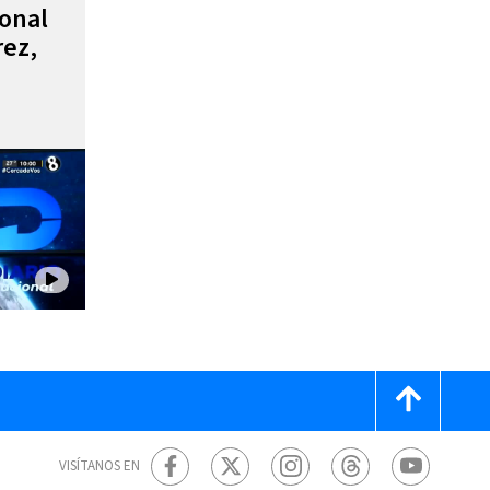
ional
rez,
VISÍTANOS EN