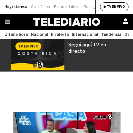
Hoy interesa
OIJ
Clima
Precio del dólar
Rodrigo Chaves
TV EN VIVO
Última hora
Nacional
En alerta
Internacional
Tendencia
Dep
Seguí aquí
TV en
TV EN VIVO
directo