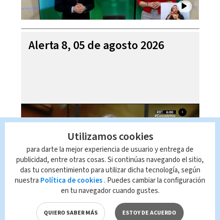
Alerta 8, 05 de agosto 2026
Utilizamos cookies
para darte la mejor experiencia de usuario y entrega de
publicidad, entre otras cosas. Si continúas navegando el sitio,
das tu consentimiento para utilizar dicha tecnología, según
nuestra
Política de cookies
. Puedes cambiar la configuración
en tu navegador cuando gustes.
Mi Casa es su Casa, 05 de
agosto 2026
QUIERO SABER MÁS
ESTOY DE ACUERDO