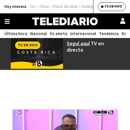
Hoy interesa
OIJ
Clima
Precio del dólar
Rodrigo Chaves
TV EN VIVO
Última hora
Nacional
En alerta
Internacional
Tendencia
Dep
Seguí aquí
TV en
TV EN VIVO
directo