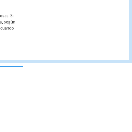
osas. Si
ía, según
r cuando
 no