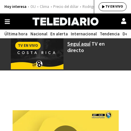
Hoy interesa
OIJ
Clima
Precio del dólar
Rodrigo Chaves
TV EN VIVO
Última hora
Nacional
En alerta
Internacional
Tendencia
Dep
Seguí aquí
TV en
TV EN VIVO
directo