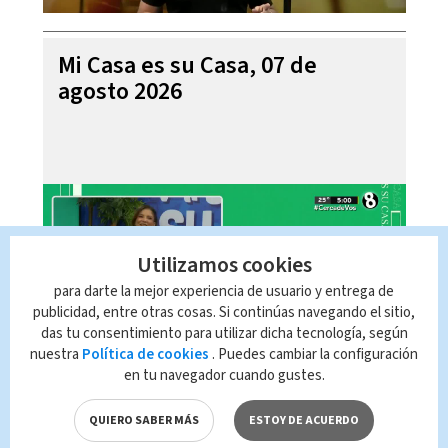
Mi Casa es su Casa, 07 de
agosto 2026
Utilizamos cookies
para darte la mejor experiencia de usuario y entrega de
publicidad, entre otras cosas. Si continúas navegando el sitio,
das tu consentimiento para utilizar dicha tecnología, según
nuestra
Política de cookies
. Puedes cambiar la configuración
en tu navegador cuando gustes.
Telediario En Directo con Paula
Brenes, 07 de agosto 2026
QUIERO SABER MÁS
ESTOY DE ACUERDO