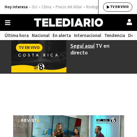
Hoy interesa
OIJ
Clima
Precio del dólar
Rodrigo Chaves
TV EN VIVO
Última hora
Nacional
En alerta
Internacional
Tendencia
Dep
Seguí aquí
TV en
TV EN VIVO
directo