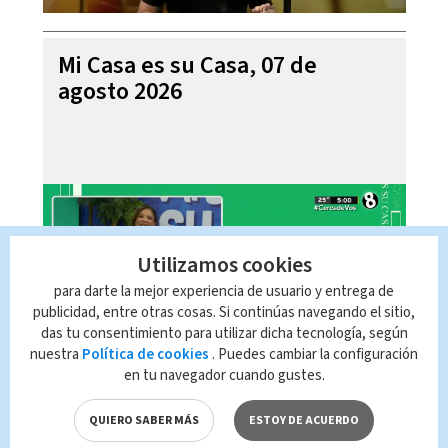
Mi Casa es su Casa, 07 de
agosto 2026
Utilizamos cookies
para darte la mejor experiencia de usuario y entrega de
publicidad, entre otras cosas. Si continúas navegando el sitio,
das tu consentimiento para utilizar dicha tecnología, según
nuestra
Política de cookies
. Puedes cambiar la configuración
en tu navegador cuando gustes.
Telediario En Directo con Paula
Brenes, 07 de agosto 2026
QUIERO SABER MÁS
ESTOY DE ACUERDO