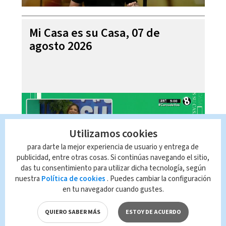
Mi Casa es su Casa, 07 de
agosto 2026
Utilizamos cookies
para darte la mejor experiencia de usuario y entrega de
publicidad, entre otras cosas. Si continúas navegando el sitio,
das tu consentimiento para utilizar dicha tecnología, según
nuestra
Política de cookies
. Puedes cambiar la configuración
en tu navegador cuando gustes.
Telediario En Directo con Paula
Brenes, 07 de agosto 2026
QUIERO SABER MÁS
ESTOY DE ACUERDO