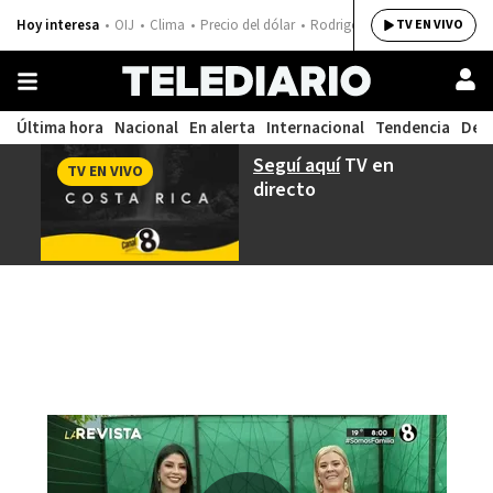
Hoy interesa
OIJ
Clima
Precio del dólar
Rodrigo Chaves
TV EN VIVO
Última hora
Nacional
En alerta
Internacional
Tendencia
Dep
Seguí aquí
TV en
TV EN VIVO
directo