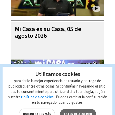
Mi Casa es su Casa, 05 de
agosto 2026
Utilizamos cookies
para darte la mejor experiencia de usuario y entrega de
publicidad, entre otras cosas. Si continúas navegando el sitio,
das tu consentimiento para utilizar dicha tecnología, según
nuestra
Política de cookies
. Puedes cambiar la configuración
en tu navegador cuando gustes.
Telediario En Directo con Paula
QUIERO SABER MÁS
ESTOY DE ACUERDO