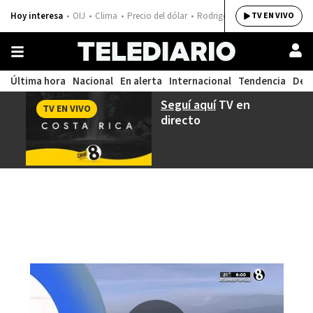
Hoy interesa
OIJ
Clima
Precio del dólar
Rodrigo Chaves
TV EN VIVO
Última hora
Nacional
En alerta
Internacional
Tendencia
Dep
Seguí aquí
TV en
TV EN VIVO
directo