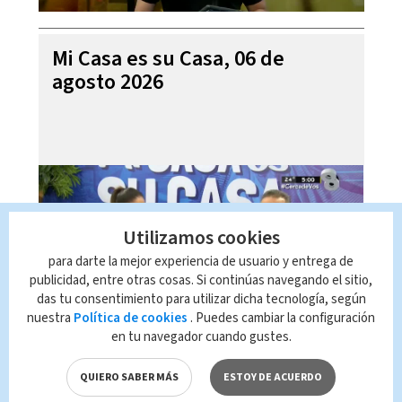
Mi Casa es su Casa, 06 de
agosto 2026
Utilizamos cookies
para darte la mejor experiencia de usuario y entrega de
publicidad, entre otras cosas. Si continúas navegando el sitio,
das tu consentimiento para utilizar dicha tecnología, según
nuestra
Política de cookies
. Puedes cambiar la configuración
en tu navegador cuando gustes.
Telediario En Directo con Paula
Brenes, 06 de agosto 2026
QUIERO SABER MÁS
ESTOY DE ACUERDO