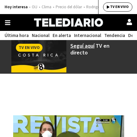
Hoy interesa
OIJ
Clima
Precio del dólar
Rodrigo Chaves
TV EN VIVO
Última hora
Nacional
En alerta
Internacional
Tendencia
Dep
Seguí aquí
TV en
TV EN VIVO
directo