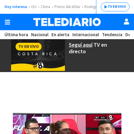
Hoy interesa
OIJ
Clima
Precio del dólar
Rodrigo Chaves
TV EN VIVO
Última hora
Nacional
En alerta
Internacional
Tendencia
Dep
Seguí aquí
TV en
TV EN VIVO
directo