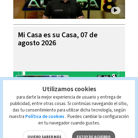
Mi Casa es su Casa, 07 de
agosto 2026
Utilizamos cookies
para darte la mejor experiencia de usuario y entrega de
publicidad, entre otras cosas. Si continúas navegando el sitio,
das tu consentimiento para utilizar dicha tecnología, según
nuestra
Política de cookies
. Puedes cambiar la configuración
en tu navegador cuando gustes.
Telediario En Directo con Paula
QUIERO SABER MÁS
ESTOY DE ACUERDO