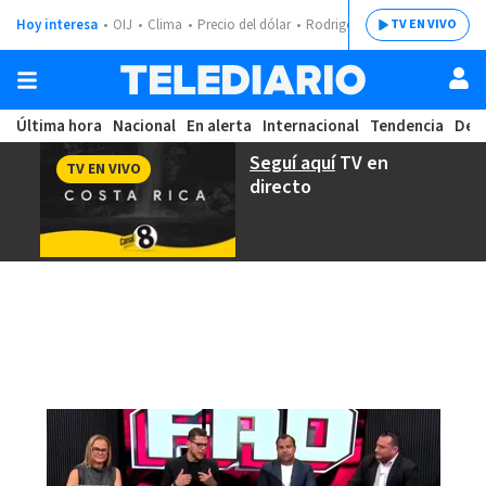
Hoy interesa
OIJ
Clima
Precio del dólar
Rodrigo Chaves
TV EN VIVO
Última hora
Nacional
En alerta
Internacional
Tendencia
Dep
Seguí aquí
TV en
TV EN VIVO
directo