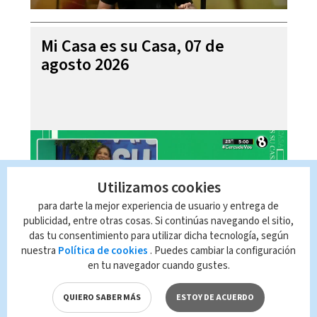
Mi Casa es su Casa, 07 de
agosto 2026
Utilizamos cookies
para darte la mejor experiencia de usuario y entrega de
publicidad, entre otras cosas. Si continúas navegando el sitio,
das tu consentimiento para utilizar dicha tecnología, según
nuestra
Política de cookies
. Puedes cambiar la configuración
en tu navegador cuando gustes.
Telediario En Directo con Paula
Brenes, 07 de agosto 2026
QUIERO SABER MÁS
ESTOY DE ACUERDO