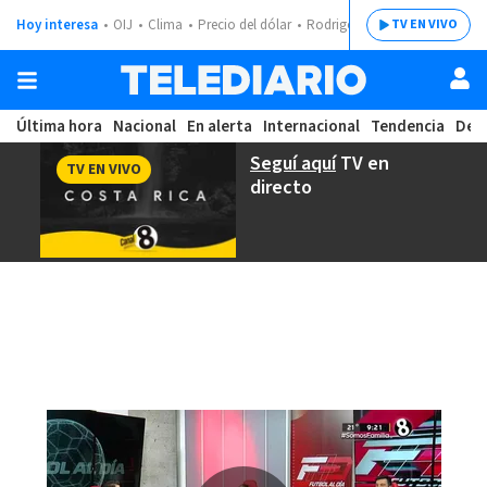
Hoy interesa
OIJ
Clima
Precio del dólar
Rodrigo Chaves
TV EN VIVO
Última hora
Nacional
En alerta
Internacional
Tendencia
Dep
Seguí aquí
TV en
TV EN VIVO
directo