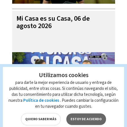
Mi Casa es su Casa, 06 de
agosto 2026
Utilizamos cookies
para darte la mejor experiencia de usuario y entrega de
publicidad, entre otras cosas. Si continúas navegando el sitio,
das tu consentimiento para utilizar dicha tecnología, según
nuestra
Política de cookies
. Puedes cambiar la configuración
en tu navegador cuando gustes.
Telediario En Directo con Paula
Brenes, 06 de agosto 2026
QUIERO SABER MÁS
ESTOY DE ACUERDO