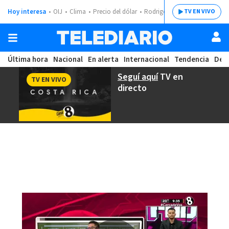
Hoy interesa
OIJ
Clima
Precio del dólar
Rodrigo Chaves
TV EN VIVO
Última hora
Nacional
En alerta
Internacional
Tendencia
Dep
Seguí aquí
TV en
TV EN VIVO
directo