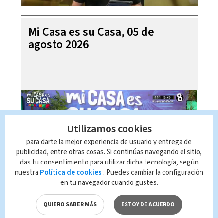
Mi Casa es su Casa, 05 de
agosto 2026
Utilizamos cookies
para darte la mejor experiencia de usuario y entrega de
publicidad, entre otras cosas. Si continúas navegando el sitio,
das tu consentimiento para utilizar dicha tecnología, según
nuestra
Política de cookies
. Puedes cambiar la configuración
en tu navegador cuando gustes.
Telediario En Directo con Paula
Brenes, 05 de agosto 2026
QUIERO SABER MÁS
ESTOY DE ACUERDO