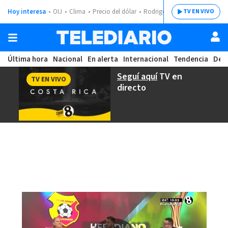
Hoy interesa
OIJ
Clima
Precio del dólar
Rodrigo Chaves
TV EN VIVO
Última hora
Nacional
En alerta
Internacional
Tendencia
Dep
Seguí aquí
TV en
TV EN VIVO
directo