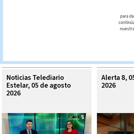
para da
continúa
nuestr
Queda prohibida la reproducción total o parcial del contenido
autorizada constituye una infracción y un delito de conformidad 
MÁ
Noticias Telediario
Alerta 8, 
Estelar, 05 de agosto
2026
2026