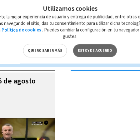
Utilizamos cookies
rte la mejor experiencia de usuario y entrega de publicidad, entre otras c
s navegando el sitio, das tu consentimiento para utilizar dicha tecnolog
a
Política de cookies
. Puedes cambiar la configuración en tu navegado
 de esta página, mismo que es propiedad de TELEDIARIO; su reproducción
gustes.
con las leyes aplicables.
QUIERO SABER MÁS
ESTOY DE ACUERDO
S VIDEOS
05 de agosto