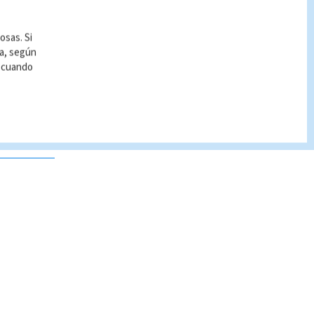
osas. Si
ía, según
r cuando
 no