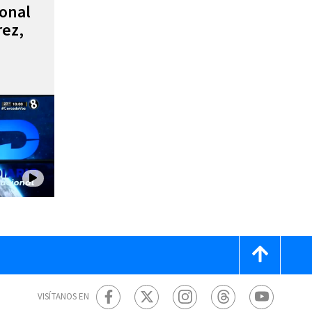
ional
rez,
VISÍTANOS EN