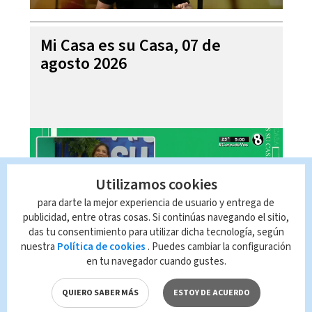
Mi Casa es su Casa, 07 de
agosto 2026
Utilizamos cookies
para darte la mejor experiencia de usuario y entrega de
publicidad, entre otras cosas. Si continúas navegando el sitio,
das tu consentimiento para utilizar dicha tecnología, según
nuestra
Política de cookies
. Puedes cambiar la configuración
en tu navegador cuando gustes.
Telediario En Directo con Paula
Brenes, 07 de agosto 2026
QUIERO SABER MÁS
ESTOY DE ACUERDO