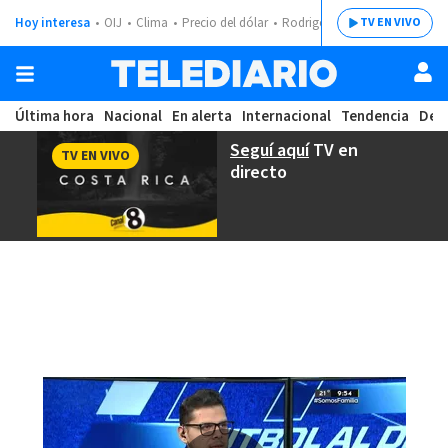
Hoy interesa
OIJ
Clima
Precio del dólar
Rodrigo Chaves
TV EN VIVO
Última hora
Nacional
En alerta
Internacional
Tendencia
Dep
Seguí aquí
TV en
TV EN VIVO
directo