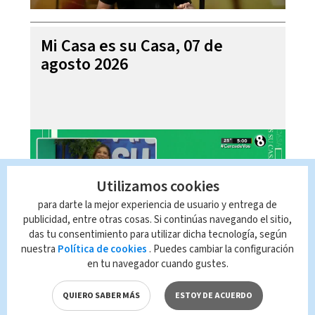
Mi Casa es su Casa, 07 de
agosto 2026
Utilizamos cookies
para darte la mejor experiencia de usuario y entrega de
publicidad, entre otras cosas. Si continúas navegando el sitio,
das tu consentimiento para utilizar dicha tecnología, según
nuestra
Política de cookies
. Puedes cambiar la configuración
en tu navegador cuando gustes.
Telediario En Directo con Paula
Brenes, 07 de agosto 2026
QUIERO SABER MÁS
ESTOY DE ACUERDO