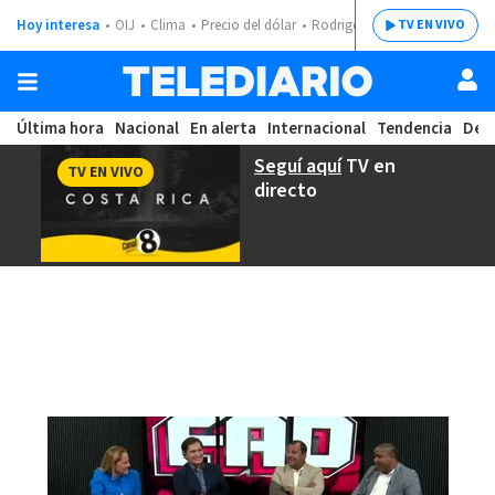
Hoy interesa
OIJ
Clima
Precio del dólar
Rodrigo Chaves
TV EN VIVO
Última hora
Nacional
En alerta
Internacional
Tendencia
Dep
Seguí aquí
TV en
TV EN VIVO
directo