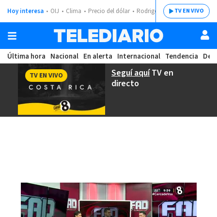
Hoy interesa
OIJ
Clima
Precio del dólar
Rodrigo Chaves
TV EN VIVO
Última hora
Nacional
En alerta
Internacional
Tendencia
Dep
Seguí aquí
TV en
TV EN VIVO
directo