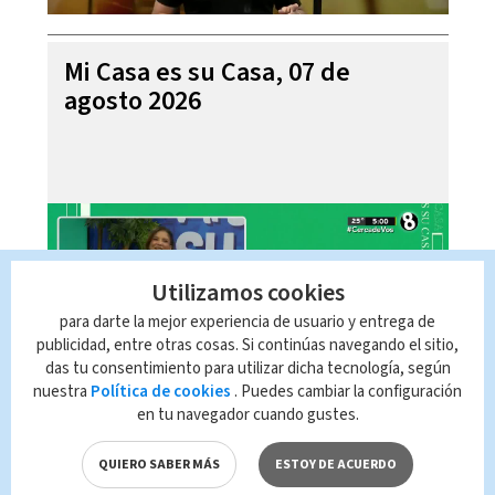
Mi Casa es su Casa, 07 de
agosto 2026
Utilizamos cookies
para darte la mejor experiencia de usuario y entrega de
publicidad, entre otras cosas. Si continúas navegando el sitio,
das tu consentimiento para utilizar dicha tecnología, según
nuestra
Política de cookies
. Puedes cambiar la configuración
en tu navegador cuando gustes.
Telediario En Directo con Paula
Brenes, 07 de agosto 2026
QUIERO SABER MÁS
ESTOY DE ACUERDO