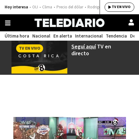
Hoy interesa
OIJ
Clima
Precio del dólar
Rodrigo Chaves
TV EN VIVO
Última hora
Nacional
En alerta
Internacional
Tendencia
Dep
Seguí aquí
TV en
TV EN VIVO
directo