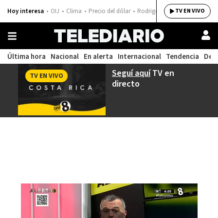
Hoy interesa
OIJ
Clima
Precio del dólar
Rodrigo Chaves
TV EN VIVO
Última hora
Nacional
En alerta
Internacional
Tendencia
Dep
Seguí aquí
TV en
TV EN VIVO
directo