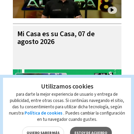
Mi Casa es su Casa, 07 de
agosto 2026
Utilizamos cookies
para darte la mejor experiencia de usuario y entrega de
publicidad, entre otras cosas. Si continúas navegando el sitio,
das tu consentimiento para utilizar dicha tecnología, según
nuestra
Política de cookies
. Puedes cambiar la configuración
en tu navegador cuando gustes.
Telediario En Directo con Paula
QUIERO SABER MÁS
ESTOY DE ACUERDO