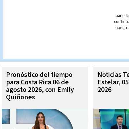
para da
continúa
nuestr
Queda prohibida la reproducción total o parcial del contenido
autorizada constituye una infracción y un delito de conformidad 
MÁ
Pronóstico del tiempo
Noticias T
para Costa Rica 06 de
Estelar, 0
agosto 2026, con Emily
2026
Quiñones