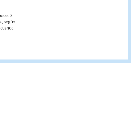
osas. Si
ía, según
r cuando
 no