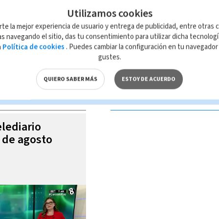
Utilizamos cookies
rte la mejor experiencia de usuario y entrega de publicidad, entre otras c
s navegando el sitio, das tu consentimiento para utilizar dicha tecnolog
a
Política de cookies
. Puedes cambiar la configuración en tu navegado
 de esta página, mismo que es propiedad de TELEDIARIO; su reproducción
gustes.
con las leyes aplicables.
QUIERO SABER MÁS
ESTOY DE ACUERDO
S VIDEOS
elediario
5 de agosto