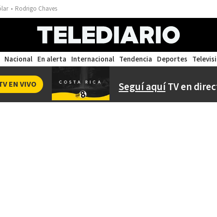
ólar
Rodrigo Chaves
Nacional
En alerta
Internacional
Tendencia
Deportes
Televis
TV EN VIVO
Seguí aquí
TV en direc