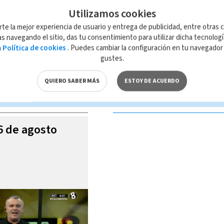
Utilizamos cookies
rte la mejor experiencia de usuario y entrega de publicidad, entre otras c
s navegando el sitio, das tu consentimiento para utilizar dicha tecnolog
a
Política de cookies
. Puedes cambiar la configuración en tu navegado
 de esta página, mismo que es propiedad de TELEDIARIO; su reproducción
gustes.
con las leyes aplicables.
QUIERO SABER MÁS
ESTOY DE ACUERDO
S VIDEOS
06 de agosto