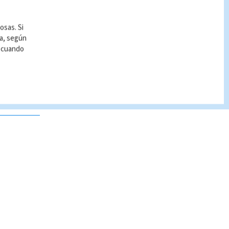
osas. Si
ía, según
r cuando
 no