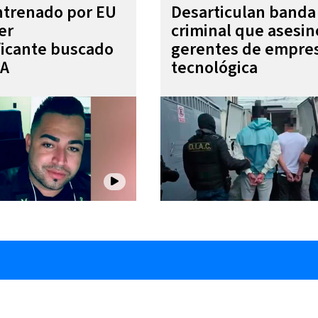
entrenado por EU
Desarticulan banda
er
criminal que asesin
ficante buscado
gerentes de empre
EA
tecnológica