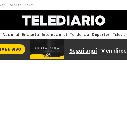
ólar
Rodrigo Chaves
Nacional
En alerta
Internacional
Tendencia
Deportes
Televis
TV EN VIVO
Seguí aquí
TV en direc