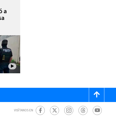
ó a
sa
VISÍTANOS EN