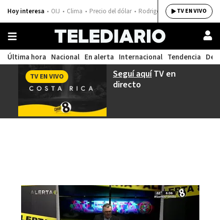
Hoy interesa
OIJ
Clima
Precio del dólar
Rodrigo Chaves
TV EN VIVO
Última hora
Nacional
En alerta
Internacional
Tendencia
Dep
Seguí aquí
TV en
TV EN VIVO
directo