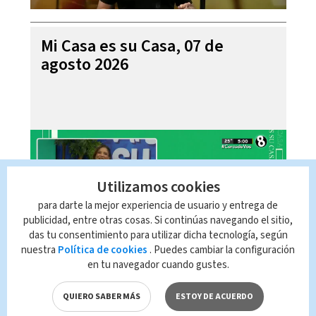
Mi Casa es su Casa, 07 de
agosto 2026
Utilizamos cookies
para darte la mejor experiencia de usuario y entrega de
publicidad, entre otras cosas. Si continúas navegando el sitio,
das tu consentimiento para utilizar dicha tecnología, según
nuestra
Política de cookies
. Puedes cambiar la configuración
en tu navegador cuando gustes.
Telediario En Directo con Paula
Brenes, 07 de agosto 2026
QUIERO SABER MÁS
ESTOY DE ACUERDO